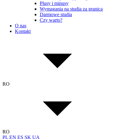
Plusy i minusy
Wymagania na studia za granicą
Darmowe studia
Czy warto?
O nas
Kontakt
RO
RO
PL
EN
ES
SK
UA