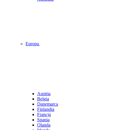
Europa
Austria
Belgia
Danemarca
Finlandia
Francja
Spania
Olanda