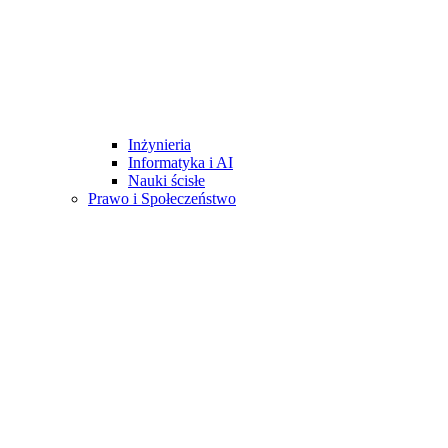
Inżynieria
Informatyka i AI
Nauki ścisłe
Prawo i Społeczeństwo