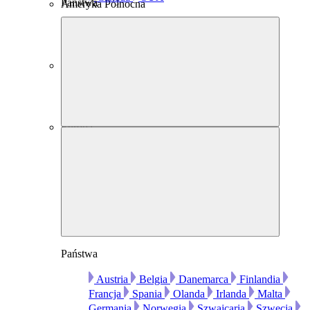
Państwa
Ameryka Północna
Australia
Australia
Europa
Państwa
Austria
Belgia
Danemarca
Finlandia
Francja
Spania
Olanda
Irlanda
Malta
Germania
Norwegia
Szwajcaria
Szwecja