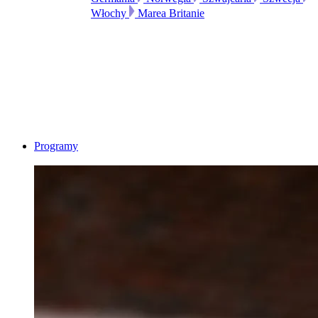
Włochy
Marea Britanie
Programy