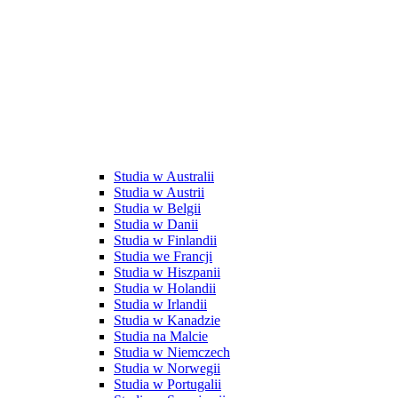
Studia w Australii
Studia w Austrii
Studia w Belgii
Studia w Danii
Studia w Finlandii
Studia we Francji
Studia w Hiszpanii
Studia w Holandii
Studia w Irlandii
Studia w Kanadzie
Studia na Malcie
Studia w Niemczech
Studia w Norwegii
Studia w Portugalii