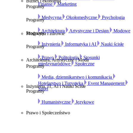
Biznes i ekonomia
Finanse
Marketing
Programy
Medycyna
Okołomedyczne
Psychologia
Programy
Architektura
Artystyczne i Design
Modowe
Programy
Medycyna i zdrowie
Inżynieria
Informatyka i AI
Nauki ścisłe
Programy
Prawo
Politologia
Stosunki
Architektura, Artystyczne i Moda
międzynarodowe
Społeczne
Programy
Media, dziennikarstwo i komunikacja
Hotelarstwo i Turystyka
Event Management
Inżynieria, IT, AI i Nauki Ścisłe
Sport
Programy
Humanistyczne
Językowe
Prawo i Społeczeństwo